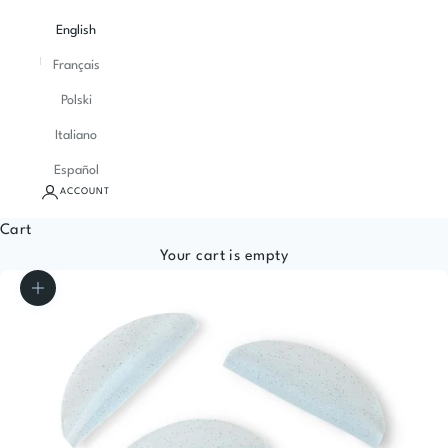
English
Français
Polski
Italiano
Español
ACCOUNT
Cart
Your cart is empty
Zoom picture