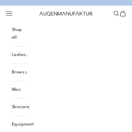
Skip to content
Open navigation menu
Open se
Open 
Augenmanufaktur
Shop
all
Lashes
Brows
Wax
Skincare
Equipment