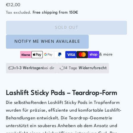
Sale price
€12,00
Tax excluded.
Free shipping
from 150€
SOLD OUT
NOTIFY ME WHEN AVAILABLE
& more
In
1-3 Werktagen
bei dir
14 Tage
Widerrufsrecht
Lashlift Sticky Pads – Teardrop-Form
Die selbsthaftenden Lashlift Sticky Pads in Tropfenform
wurden für präzise, effiziente und komfortable Lashlift-
Behandlungen entwickelt. Die Teardrop-Geometrie
unterstützt ein sauberes Anheben ab dem Ansatz und