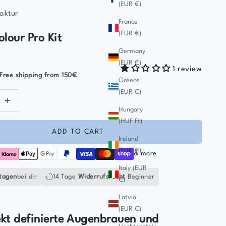
(EUR €)
aktur
France
(EUR €)
lour Pro Kit
Germany
(EUR €)
1 review
Free shipping
from 150€
Greece
(EUR €)
ntity
ecrease quantity
Hungary
(HUF Ft)
ADD TO CART
Ireland
(EUR €)
& more
Italy (EUR
tagen
bei dir
14 Tage
Widerrufsrecht
Beginner
€)
Latvia
(EUR €)
ekt definierte Augenbrauen und