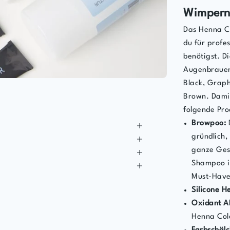
Wimper
Das Henna Co
du für prof
benötigst. D
Augenbrauenf
Black, Graph
Brown. Damit
folgende Pro
Browpoo:
gründlich
ganze Ges
Shampoo is
Must-Have 
Silicone H
Oxidant A
Henna Col