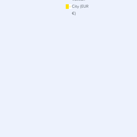
City (EUR
€)