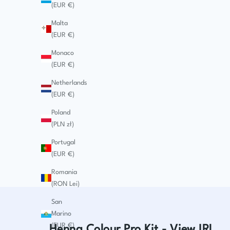
(EUR €)
Malta
(EUR €)
Monaco
(EUR €)
Netherlands
(EUR €)
Poland
(PLN zł)
Portugal
(EUR €)
Romania
(RON Lei)
San
Marino
(EUR €)
Henna Colour Pro Kit - View IRL