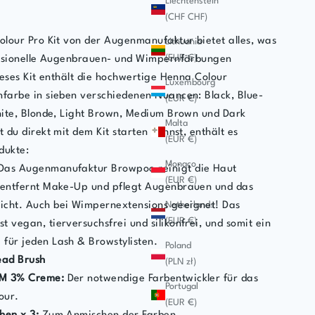
Liechtenstein
n
(CHF CHF)
lour Pro Kit von der Augenmanufaktur bietet alles, was
Lithuania
(EUR €)
essionelle Augenbrauen- und Wimpernfärbungen
ieses Kit enthält die hochwertige Henna Colour
Luxembourg
arbe in sieben verschiedenen Nuancen: Black, Blue-
(EUR €)
ite, Blonde, Light Brown, Medium Brown und Dark
Malta
 du direkt mit dem Kit starten kannst, enthält es
(EUR €)
dukte:
Monaco
Das Augenmanufaktur Browpoo reinigt die Haut
(EUR €)
, entfernt Make-Up und pflegt Augenbrauen und das
Netherlands
icht. Auch bei Wimpernextensions geeignet! Das
(EUR €)
t vegan, tierversuchsfrei und silikonfrei, und somit ein
für jeden Lash & Browstylisten.
Poland
ead Brush
(PLN zł)
M 3% Creme:
Der notwendige Farbentwickler für das
Portugal
our.
(EUR €)