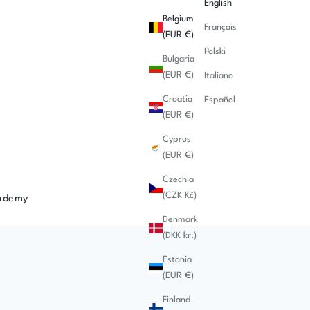
English
Belgium
Français
(EUR €)
Polski
Bulgaria
(EUR €)
Italiano
Croatia
Español
(EUR €)
Cyprus
(EUR €)
Czechia
(CZK Kč)
ademy
Denmark
(DKK kr.)
Estonia
(EUR €)
Finland