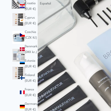
Croatia
Español
(EUR €)
Cyprus
(EUR €)
Czechia
(CZK Kč)
Denmark
(DKK kr.)
Estonia
(EUR €)
Finland
(EUR €)
France
(EUR €)
Germany
(EUR €)