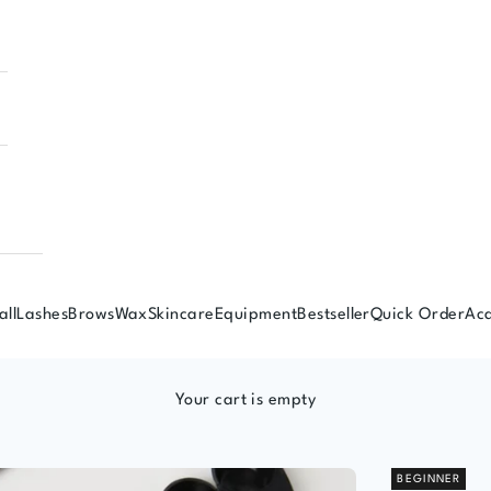
all
Lashes
Brows
Wax
Skincare
Equipment
Bestseller
Quick Order
Ac
Your cart is empty
BEGINNER