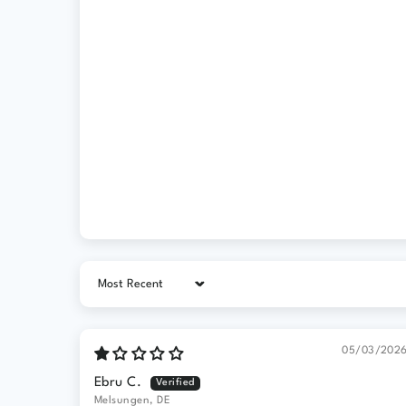
Sort by
05/03/202
Ebru C.
Melsungen, DE