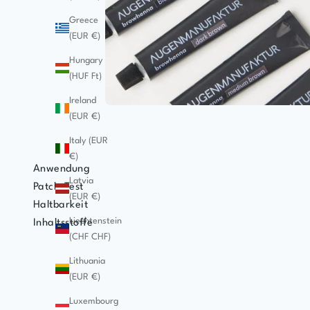
Greece
(EUR €)
Hungary
(HUF Ft)
Ireland
(EUR €)
Italy (EUR
€)
Anwendung
Latvia
Patch-Test
(EUR €)
Haltbarkeit
Liechtenstein
Inhaltsstoffe
(CHF CHF)
Lithuania
(EUR €)
Luxembourg