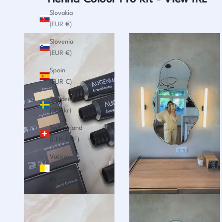
Slovakia
(EUR €)
Slovenia
(EUR €)
Spain
(EUR €)
Sweden
(SEK kr)
Switzerland
(CHF CHF)
Vatican
City (EUR
€)