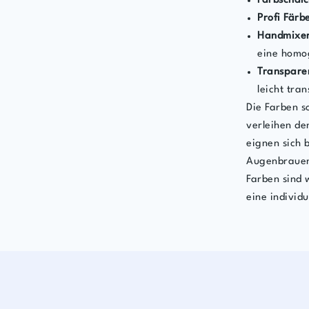
Farbschälc
Profi Färbe
Handmixer
eine homo
Transpare
leicht tra
Die Farben s
verleihen d
eignen sich 
Augenbrauenp
Farben sind 
eine individ