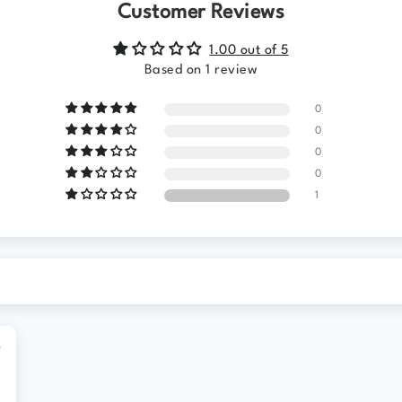
Customer Reviews
1.00 out of 5
Based on 1 review
0
0
0
0
1
6