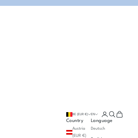
Open account p
Open search
Open cart
BE (EUR €)
EN
Country
Language
Austria
Deutsch
(EUR €)