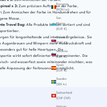
hen x 3:
Zum Anmischen der Farben.
Romania
pinsel x 3:
Zum präzisen Auftragen der Farbe.
(RON Lei)
:
Zum Anmischen der Farbe im Handumdrehen und für
San
gene Masse.
Marino
nte Travel Bag:
Alle Produkte bleiben sortiert und sind
(EUR €)
nsportierbar.
orgen für langanhaltende und intensive Ergebnisse. Sie
Slovakia
(EUR €)
en Augenbrauen und Wimpern mehr Ausdruckskraft und
besonders gut für helle Haartypen. Die
Slovenia
artie wirkt sofort definierter und prominenter. Die
(EUR €)
wisch- und wasserfest sowie miteinander mischbar, was
Spain
uelle Anpassung der Farbnuancen ermöglicht.
(EUR €)
Sweden
(SEK kr)
Switzerland
(CHF CHF)
Vatican