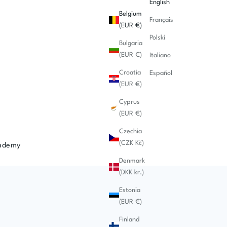
English
Belgium
Français
(EUR €)
Polski
Bulgaria
(EUR €)
Italiano
Croatia
Español
(EUR €)
Cyprus
(EUR €)
Czechia
(CZK Kč)
ademy
Denmark
(DKK kr.)
Estonia
(EUR €)
Finland