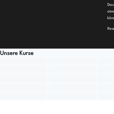
Das
ate
kön
Rea
Unsere Kurse