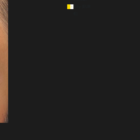
City (EUR
€)