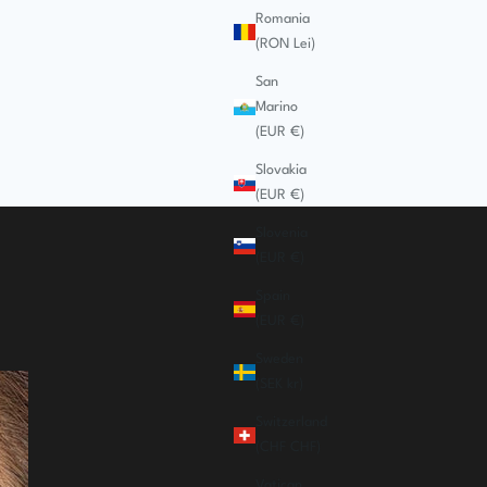
Romania
(RON Lei)
San
Marino
(EUR €)
Slovakia
(EUR €)
Slovenia
(EUR €)
Spain
(EUR €)
Sweden
(SEK kr)
Switzerland
(CHF CHF)
Vatican