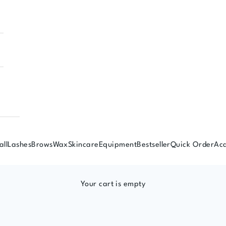
all
Lashes
Brows
Wax
Skincare
Equipment
Bestseller
Quick Order
Ac
Your cart is empty