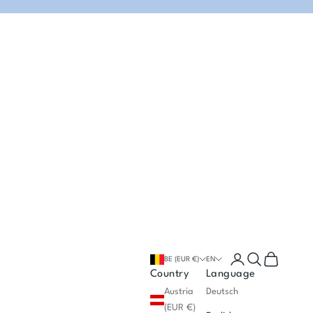
Open account p
Open search
Open cart
BE (EUR €)
EN
Country
Language
Austria
Deutsch
(EUR €)