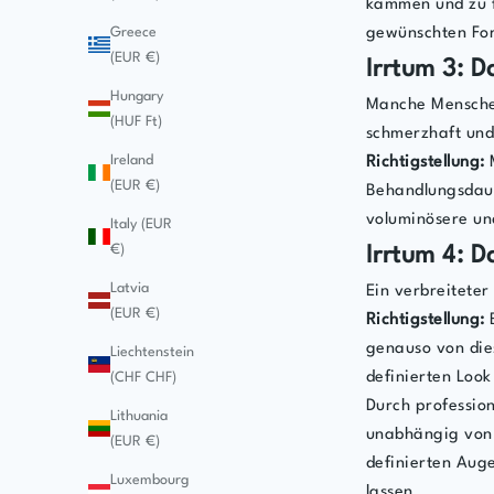
kämmen und zu f
Greece
gewünschten Form
(EUR €)
Irrtum 3: D
Hungary
Manche Menschen
(HUF Ft)
schmerzhaft und
Ireland
Richtigstellung:
M
(EUR €)
Behandlungsdauer
voluminösere un
Italy (EUR
€)
Irrtum 4: D
Latvia
Ein verbreiteter
(EUR €)
Richtigstellung:
B
genauso von die
Liechtenstein
definierten Look
(CHF CHF)
Durch professio
Lithuania
unabhängig von 
(EUR €)
definierten Auge
Luxembourg
lassen.