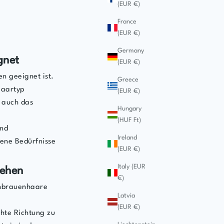
(EUR €)
France
(EUR €)
Germany
gnet
(EUR €)
n geeignet ist.
Greece
 Haartyp
(EUR €)
n auch das
Hungary
(HUF Ft)
und
Ireland
dene Bedürfnisse
(EUR €)
Italy (EUR
tehen
€)
genbrauenhaare
Latvia
(EUR €)
hte Richtung zu