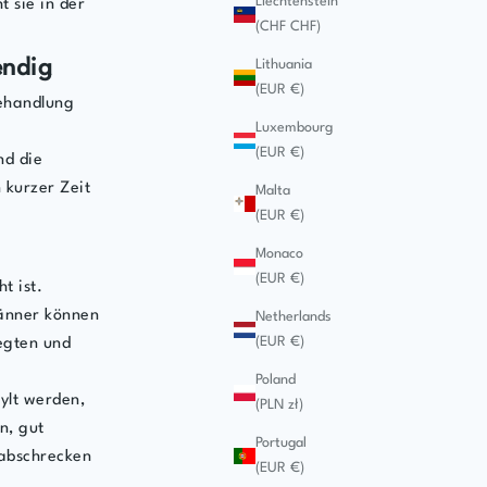
Liechtenstein
 sie in der
(CHF CHF)
endig
Lithuania
(EUR €)
Behandlung
Luxembourg
(EUR €)
nd die
 kurzer Zeit
Malta
(EUR €)
Monaco
(EUR €)
t ist.
Männer können
Netherlands
(EUR €)
egten und
Poland
ylt werden,
(PLN zł)
n, gut
Portugal
 abschrecken
(EUR €)