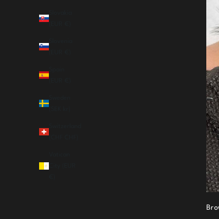
Slovakia
(EUR €)
Slovenia
(EUR €)
Spain
(EUR €)
Sweden
(SEK kr)
Switzerland
(CHF CHF)
Vatican
City (EUR
€)
Bro