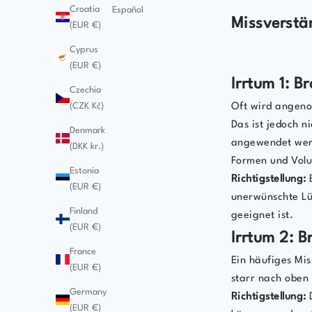
Croatia
Español
Missverstä
(EUR €)
Cyprus
(EUR €)
Irrtum 1: B
Czechia
(CZK Kč)
Oft wird angeno
Das ist jedoch n
Denmark
angewendet werd
(DKK kr.)
Formen und Vol
Estonia
Richtigstellung:
B
(EUR €)
unerwünschte Lüc
Finland
geeignet ist.
(EUR €)
Irrtum 2: B
France
Ein häufiges Mis
(EUR €)
starr nach oben
Germany
Richtigstellung:
D
(EUR €)