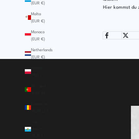
(EUR €)
Hier kommst du 
Malta
(EUR €)
Monaco
(EUR €)
Netherlands
(EUR €)
Poland
(PLN zł)
Portugal
(EUR €)
Romania
(RON Lei)
San
Marino
(EUR €)